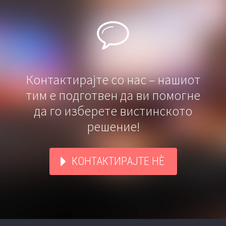


Контактирајте со нас – нашиот
тим е подготвен да ви помогне
да го изберете вистинското
решение!
КОНТАКТИРАЈТЕ НÈ